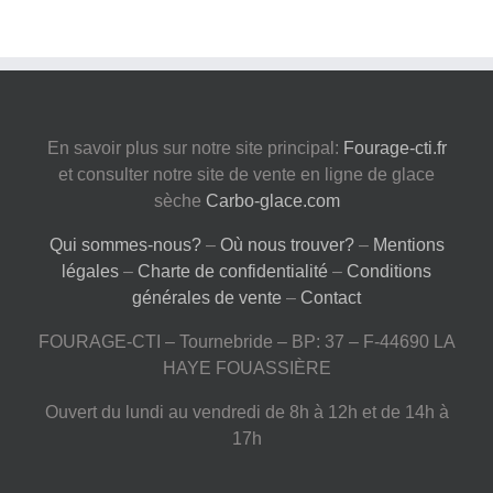
En savoir plus sur notre site principal:
Fourage-cti.fr
et consulter notre site de vente en ligne de glace
sèche
Carbo-glace.com
Qui sommes-nous?
–
Où nous trouver?
–
Mentions
légales
–
Charte de confidentialité
–
Conditions
générales de vente
–
Contact
FOURAGE-CTI – Tournebride – BP: 37 – F-44690 LA
HAYE FOUASSIÈRE
Ouvert du lundi au vendredi de 8h à 12h et de 14h à
17h
Tél:
02 40 54 80 70
– Fax: 02 40 54 87 75 – Email :