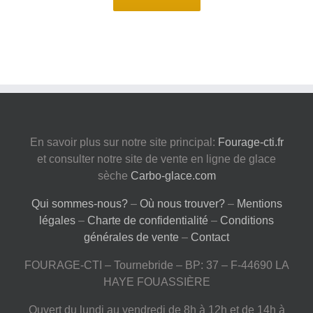
En savoir plus sur notre site principal:
Fourage-cti.fr
et consulter notre site de vente en ligne de glace
sèche
Carbo-glace.com
Qui sommes-nous?
–
Où nous trouver?
–
Mentions
légales
–
Charte de confidentialité
–
Conditions
générales de vente
–
Contact
FOURAGE-CTI – Tournebride – BP: 37 – F-44690 LA
HAYE FOUASSIÈRE
Ouvert du lundi au vendredi de 8h à 12h et de 14h à