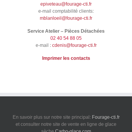
epiveteau@fourage-cti.fr
e-mail comptabilité clients:
mblanloeil@fourage-cti.fr
Service Atelier – Pièces Détachées
02 40 54 88 05
e-mail :
cdenis@fourage-cti.fr
Imprimer les contacts
En savoir plus sur notre site principal:
Fourage-cti.fr
et consulter notre site de vente en ligne de glace
sèche
Carbo-glace.com